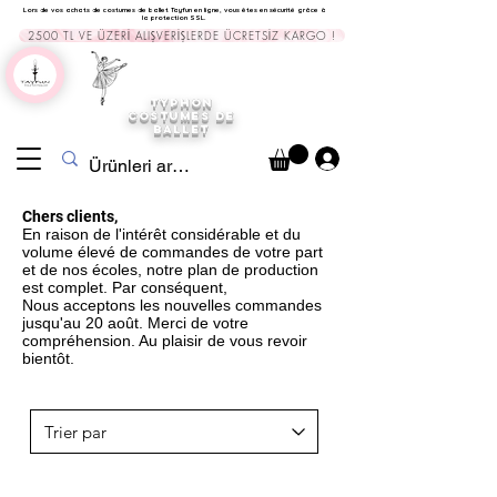
Lors de vos achats de costumes de ballet Tayfun en ligne, vous êtes en sécurité grâce à
la protection SSL.
2500 TL VE ÜZERİ ALIŞVERİŞLERDE ÜCRETSİZ KARGO !
TYPHON
COSTUMES DE
BALLET
Chers clients,
En raison de l'intérêt considérable et du
volume élevé de commandes de votre part
et de nos écoles, notre plan de production
est complet. Par conséquent,
Nous acceptons les nouvelles commandes
jusqu'au 20 août. Merci de votre
compréhension. Au plaisir de vous revoir
bientôt.