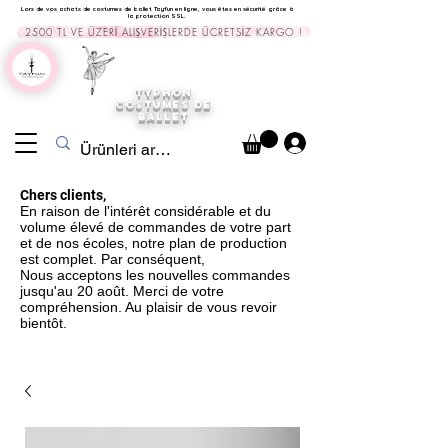
Lors de vos achats de costumes de ballet Tayfun en ligne, vous êtes en sécurité grâce à
la protection SSL.
2500 TL VE ÜZERİ ALIŞVERİŞLERDE ÜCRETSİZ KARGO !
TYPHON
COSTUMES DE
BALLET
Chers clients,
En raison de l'intérêt considérable et du
volume élevé de commandes de votre part
et de nos écoles, notre plan de production
est complet. Par conséquent,
Nous acceptons les nouvelles commandes
jusqu'au 20 août. Merci de votre
compréhension. Au plaisir de vous revoir
bientôt.