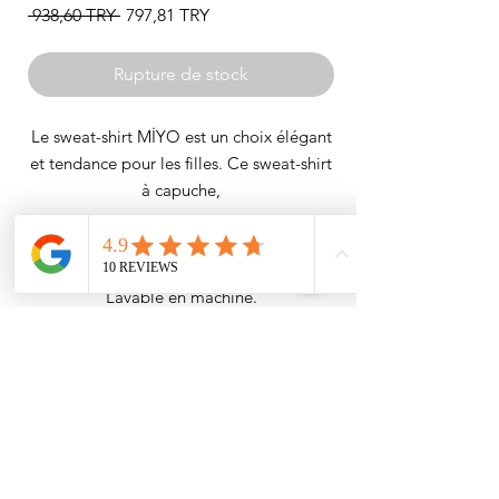
Prix
Prix
 938,60 TRY 
797,81 TRY
original
promotionnel
Rupture de stock
Le sweat-shirt MİYO est un choix élégant
et tendance pour les filles. Ce sweat-shirt
à capuche,
Il est fabriqué en polyester tricoté.
Lavable en machine.
Il s'agit d'un produit sportif qui peut être
porté confortablement pendant les mois
de printemps et d'automne.
Vous pouvez passer votre commande en
fonction de votre taille habituelle.