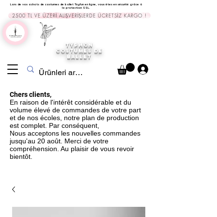
Lors de vos achats de costumes de ballet Tayfun en ligne, vous êtes en sécurité grâce à
la protection SSL.
2500 TL VE ÜZERİ ALIŞVERİŞLERDE ÜCRETSİZ KARGO !
TYPHON
COSTUMES DE
BALLET
Chers clients,
En raison de l'intérêt considérable et du
volume élevé de commandes de votre part
et de nos écoles, notre plan de production
est complet. Par conséquent,
Nous acceptons les nouvelles commandes
jusqu'au 20 août. Merci de votre
compréhension. Au plaisir de vous revoir
bientôt.