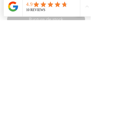
Prix
1 211,00 TRY
Rupture de stock
Veste avec fermeture éclair et cordon de
serrage
INSTITUTIONNEL
ACHATS
À PROPOS DE NOUS
COORDONNÉES
TEXTE D'INFORMATION
LIVRAISON ET RETOURS
NOTRE POLITIQUE DE
COORDONNÉES
CONFIDENTIALITÉ
CONTRAT DE VENTE À DISTANCE
LOI SUR LES DONNÉES
PERSONNELLES
Ce site a été créé par Tayfun Bale | Conception : Tayfun Bale | 2022 © | Vos