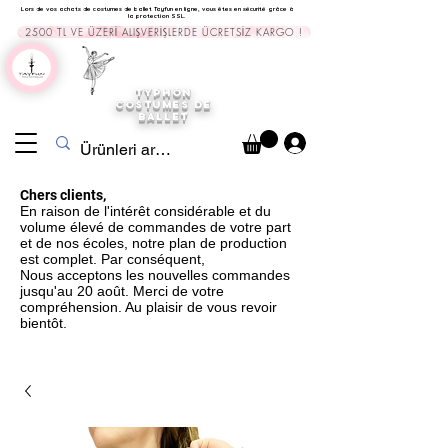
Lors de vos achats de costumes de ballet Tayfun en ligne, vous êtes en sécurité grâce à
la protection SSL.
2500 TL VE ÜZERİ ALIŞVERİŞLERDE ÜCRETSİZ KARGO !
TYPHON
COSTUMES DE
BALLET
Chers clients,
En raison de l'intérêt considérable et du
volume élevé de commandes de votre part
et de nos écoles, notre plan de production
est complet. Par conséquent,
Nous acceptons les nouvelles commandes
jusqu'au 20 août. Merci de votre
compréhension. Au plaisir de vous revoir
bientôt.