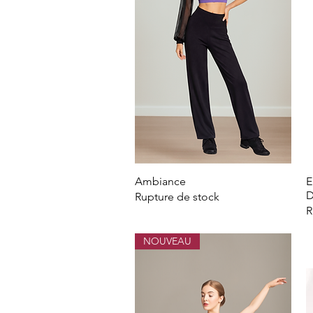
Ambiance
Aperçu rapide
E
D
Rupture de stock
R
NOUVEAU