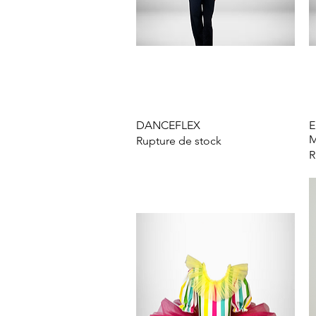
DANCEFLEX
Aperçu rapide
E
M
Rupture de stock
R