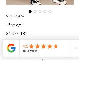
SKU : R354D4
Presti
Prix
2 459,00 TRY
Rupture de stock
Presti
Haut court en cuir et pantalon en cuir
avec détails latéraux et brides aux
chevilles.
équipe d'entraînement de danse