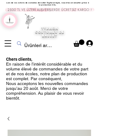
Lors de vos achats de costumes de ballet Tayfun en ligne, vous êtes en sécurité grâce à
la protection SSL.
2500 TL VE ÜZERİ ALIŞVERİŞLERDE ÜCRETSİZ KARGO !
TYPHON
COSTUMES DE
BALLET
Chers clients,
En raison de l'intérêt considérable et du
volume élevé de commandes de votre part
et de nos écoles, notre plan de production
est complet. Par conséquent,
Nous acceptons les nouvelles commandes
jusqu'au 20 août. Merci de votre
compréhension. Au plaisir de vous revoir
bientôt.