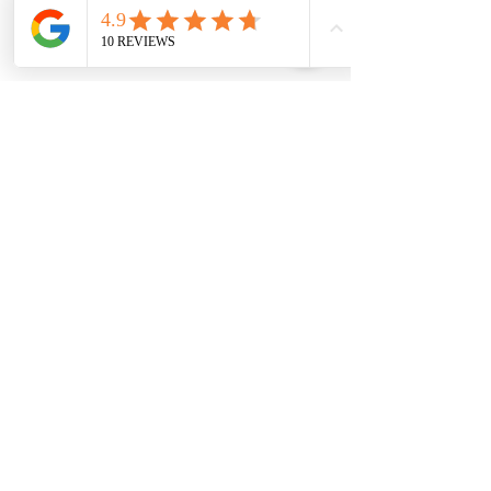
Tükendi
Uğur böceği takımı
içeriği;
Uğur böceği kanat
Uğur böceği taç
Uğur böceği asası
KURUMSAL
ALIŞVERİŞ
HAKKIMIZDA
İLETİŞİM BİLGİLERİ
AYDINLATMA METNİ
TESLİMAT VE İADE
GİZLİLİK POLİTİKAMIZ
İLETİŞİM BİLGİLERİ
MESAFELİ SATIŞ SÖZLEŞMESİ
KİŞİSEL VERİLER KANUNU
Bu site Tayfun Bale tarafından hazırlanmıştır | Designed By Tayfun Bale | 2022 © | Kredi