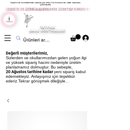
Tayfun bale kostümleri'nden alışveriş yaparken SSL Koruması ile online alışverişte
güvendesiniz.
2500 TL VE ÜZERİ ALIŞVERİŞLERDE ÜCRETSİZ KARGO !
TAYFUN
BALE KOSTÜMLERİ
Değerli müşterilerimiz,
Sizlerden ve okullarımızdan gelen yoğun ilgi
ve yüksek sipariş hacmi nedeniyle üretim
planlamamız dolmuştur. Bu sebeple,
20 Ağustos tarihine kadar
yeni sipariş kabul
edemekteyiz. Anlayışınız için teşekkür
ederiz.Tekrar görüşmek dileğiyle...