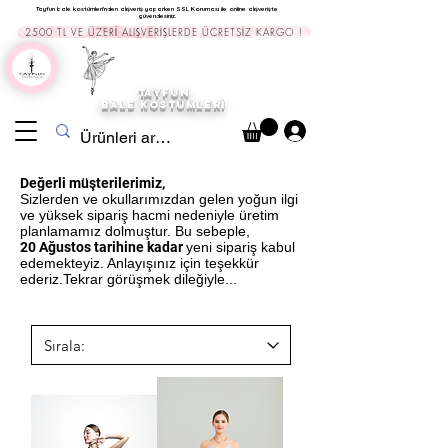
Tayfun bale kostümleri'nden alışveriş yaparken SSL Koruması ile online alışverişte
güvendesiniz.
2500 TL VE ÜZERİ ALIŞVERİŞLERDE ÜCRETSİZ KARGO !
TAYFUN
BALE KOSTÜMLERİ
Değerli müşterilerimiz,
Sizlerden ve okullarımızdan gelen yoğun ilgi
ve yüksek sipariş hacmi nedeniyle üretim
planlamamız dolmuştur. Bu sebeple,
20 Ağustos tarihine kadar
yeni sipariş kabul
edemekteyiz. Anlayışınız için teşekkür
ederiz.Tekrar görüşmek dileğiyle...