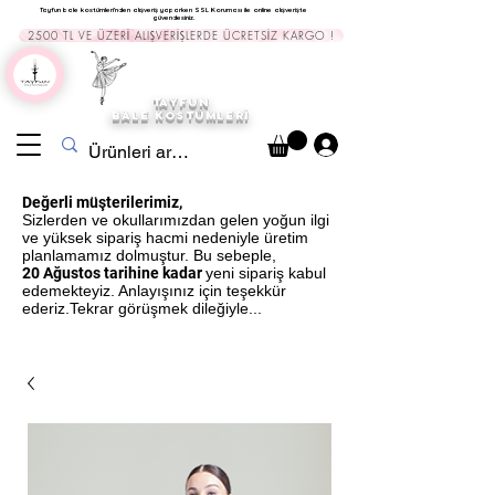
Tayfun bale kostümleri'nden alışveriş yaparken SSL Koruması ile online alışverişte
güvendesiniz.
2500 TL VE ÜZERİ ALIŞVERİŞLERDE ÜCRETSİZ KARGO !
TAYFUN
BALE KOSTÜMLERİ
Değerli müşterilerimiz,
Sizlerden ve okullarımızdan gelen yoğun ilgi
ve yüksek sipariş hacmi nedeniyle üretim
planlamamız dolmuştur. Bu sebeple,
20 Ağustos tarihine kadar
yeni sipariş kabul
edemekteyiz. Anlayışınız için teşekkür
ederiz.Tekrar görüşmek dileğiyle...