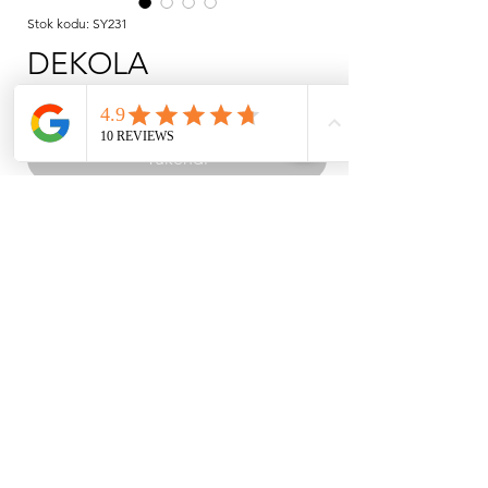
Stok kodu: SY231
DEKOLA
Fiyat
₺1.690,00
Tükendi
DEKOLA ETEKLİ BALE MAYOSU
sırt dekolte modelli etekli bale ve dans
mayosu
günlük kıyafet bedeninize göre sipariş
oluşturabilirsiniz.
KURUMSAL
ALIŞVERİŞ
HAKKIMIZDA
İLETİŞİM BİLGİLERİ