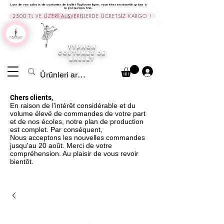
Lors de vos achats de costumes de ballet Tayfun en ligne, vous êtes en sécurité grâce à
la protection SSL.
2500 TL VE ÜZERİ ALIŞVERİŞLERDE ÜCRETSİZ KARGO !
TYPHON
COSTUMES DE
BALLET
Chers clients,
En raison de l'intérêt considérable et du
volume élevé de commandes de votre part
et de nos écoles, notre plan de production
est complet. Par conséquent,
Nous acceptons les nouvelles commandes
jusqu'au 20 août. Merci de votre
compréhension. Au plaisir de vous revoir
bientôt.