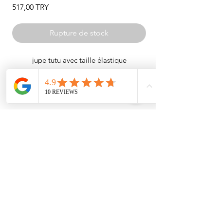
Prix
517,00 TRY
Rupture de stock
jupe tutu avec taille élastique
Vous pouvez passer votre commande en
fonction de votre taille habituelle.
Si vous avez des doutes concernant votre
corps
Vous pouvez indiquer votre taille et votre
poids dans la section « Notes de
commande ».