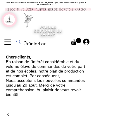
Lors de vos achats de costumes de ballet Tayfun en ligne, vous êtes en sécurité grâce à
la protection SSL.
2500 TL VE ÜZERİ ALIŞVERİŞLERDE ÜCRETSİZ KARGO !
TYPHON
COSTUMES DE
BALLET
Chers clients,
En raison de l'intérêt considérable et du
volume élevé de commandes de votre part
et de nos écoles, notre plan de production
est complet. Par conséquent,
Nous acceptons les nouvelles commandes
jusqu'au 20 août. Merci de votre
compréhension. Au plaisir de vous revoir
bientôt.