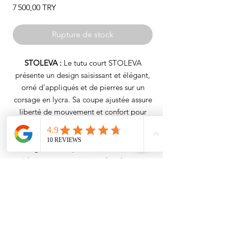
Prix
7 500,00 TRY
Rupture de stock
STOLEVA :
Le tutu court STOLEVA
présente un design saisissant et élégant,
orné d'appliqués et de pierres sur un
corsage en lycra. Sa coupe ajustée assure
liberté de mouvement et confort pour
danser. Lors de votre commande,
consultez notre guide des tailles dans les
images et indiquez votre taille, votre
poids et vos mensurations dans la section
« Notes de commande » pour une
confection sur mesure. Le tutu court
STOLEVA est un modèle unique et de
haute qualité qui répondra aux attentes
des danseuses. Faites votre choix en