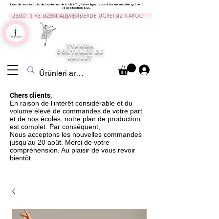
Lors de vos achats de costumes de ballet Tayfun en ligne, vous êtes en sécurité grâce à
la protection SSL.
2500 TL VE ÜZERİ ALIŞVERİŞLERDE ÜCRETSİZ KARGO !
TYPHON
COSTUMES DE
BALLET
Chers clients,
En raison de l'intérêt considérable et du
volume élevé de commandes de votre part
et de nos écoles, notre plan de production
est complet. Par conséquent,
Nous acceptons les nouvelles commandes
jusqu'au 20 août. Merci de votre
compréhension. Au plaisir de vous revoir
bientôt.