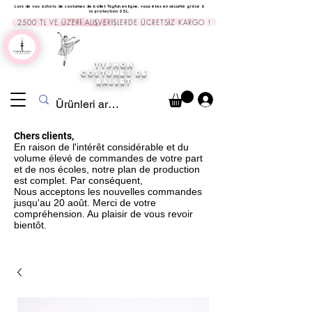
Lors de vos achats de costumes de ballet Tayfun en ligne, vous êtes en sécurité grâce à
la protection SSL.
2500 TL VE ÜZERİ ALIŞVERİŞLERDE ÜCRETSİZ KARGO !
TYPHON
COSTUMES DE
BALLET
Chers clients,
En raison de l'intérêt considérable et du
volume élevé de commandes de votre part
et de nos écoles, notre plan de production
est complet. Par conséquent,
Nous acceptons les nouvelles commandes
jusqu'au 20 août. Merci de votre
compréhension. Au plaisir de vous revoir
bientôt.