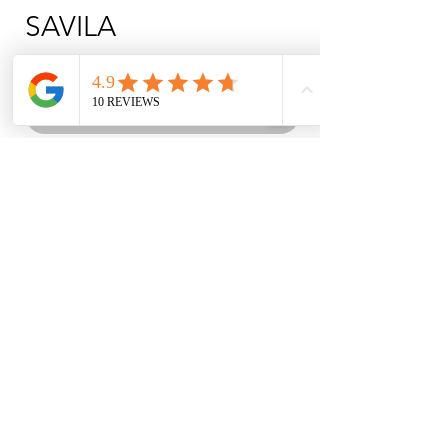
SAVILA
Prix
3 185,00 TRY
Rupture de stock
COSTUME DE DANSE DE SAVILA
Costume de danse à franges en lycra
pailleté.
INSTITUTIONNEL
ACHATS
À PROPOS DE NOUS
COORDONNÉES
TEXTE D'INFORMATION
LIVRAISON ET RETOURS
NOTRE POLITIQUE DE
COORDONNÉES
CONFIDENTIALITÉ