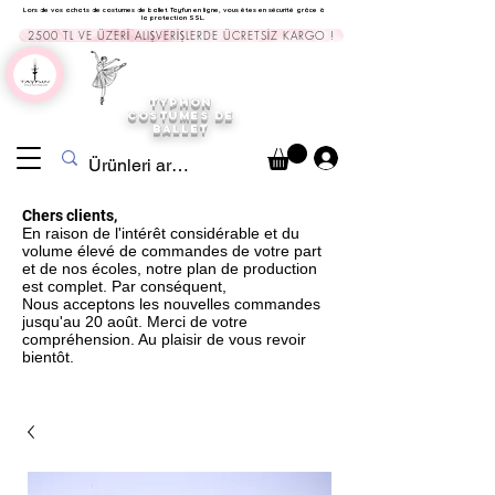
Lors de vos achats de costumes de ballet Tayfun en ligne, vous êtes en sécurité grâce à
la protection SSL.
2500 TL VE ÜZERİ ALIŞVERİŞLERDE ÜCRETSİZ KARGO !
TYPHON
COSTUMES DE
BALLET
Chers clients,
En raison de l'intérêt considérable et du
volume élevé de commandes de votre part
et de nos écoles, notre plan de production
est complet. Par conséquent,
Nous acceptons les nouvelles commandes
jusqu'au 20 août. Merci de votre
compréhension. Au plaisir de vous revoir
bientôt.