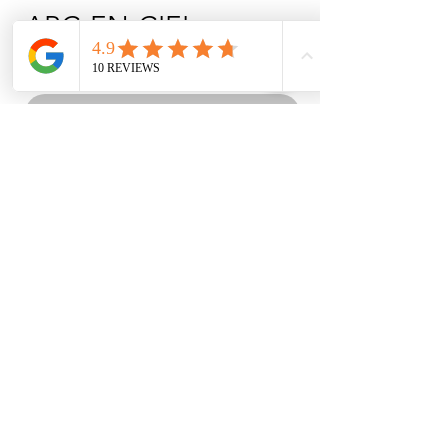
ARC-EN-CIEL
Prix
3 640,00 TRY
Rupture de stock
Costume de danse imprimé personnalisé
avec jupe à franges
INSTITUTIONNEL
ACHATS
À PROPOS DE NOUS
COORDONNÉES
TEXTE D'INFORMATION
LIVRAISON ET RETOURS
NOTRE POLITIQUE DE
COORDONNÉES
CONFIDENTIALITÉ
CONTRAT DE VENTE À DISTANCE
LOI SUR LES DONNÉES
PERSONNELLES