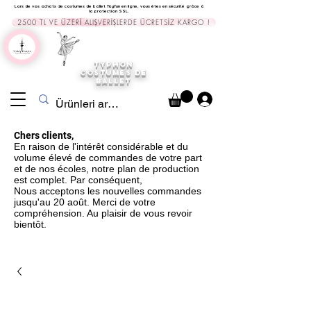
Lors de vos achats de costumes de ballet Tayfun en ligne, vous êtes en sécurité grâce à
la protection SSL.
2500 TL VE ÜZERİ ALIŞVERİŞLERDE ÜCRETSİZ KARGO !
TYPHON
COSTUMES DE
BALLET
Chers clients,
En raison de l'intérêt considérable et du
volume élevé de commandes de votre part
et de nos écoles, notre plan de production
est complet. Par conséquent,
Nous acceptons les nouvelles commandes
jusqu'au 20 août. Merci de votre
compréhension. Au plaisir de vous revoir
bientôt.