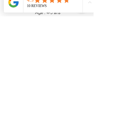
• Taille : 105-110 cm / Poids : 0-15 kg,
Âge : 4-5 ans
• Taille 111/120 cm / Poids 16-20 kg, 6-7
ans.
• Taille : 121-130 cm / Poids : 21-30 kg,
8-9 ans,
• Taille 131-140 cm / 31-40 kg, 10-11 ans.
• Pour les 12-13 ans, taille 141-150 cm /
poids 41-50 kg,
INSTITUTIONNEL
ACHATS
À PROPOS DE NOUS
COORDONNÉES