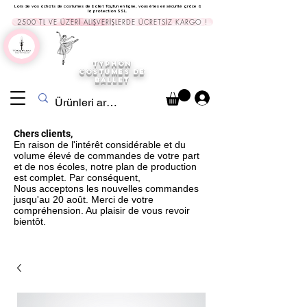
Lors de vos achats de costumes de ballet Tayfun en ligne, vous êtes en sécurité grâce à
la protection SSL.
2500 TL VE ÜZERİ ALIŞVERİŞLERDE ÜCRETSİZ KARGO !
TYPHON
COSTUMES DE
BALLET
Chers clients,
En raison de l'intérêt considérable et du
volume élevé de commandes de votre part
et de nos écoles, notre plan de production
est complet. Par conséquent,
Nous acceptons les nouvelles commandes
jusqu'au 20 août. Merci de votre
compréhension. Au plaisir de vous revoir
bientôt.