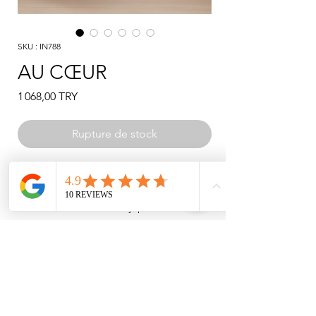
SKU : IN788
AU CŒUR
Prix
1 068,00 TRY
Rupture de stock
MAILLOT DE BALLET TUTU INHEART
Maillot de bain avec jupe en tulle et
détail en forme de cœur dans le dos.
Fabriqué en tissu de coton, il convient à
la santé et au bien-être des enfants.
Vous pouvez passer votre commande en