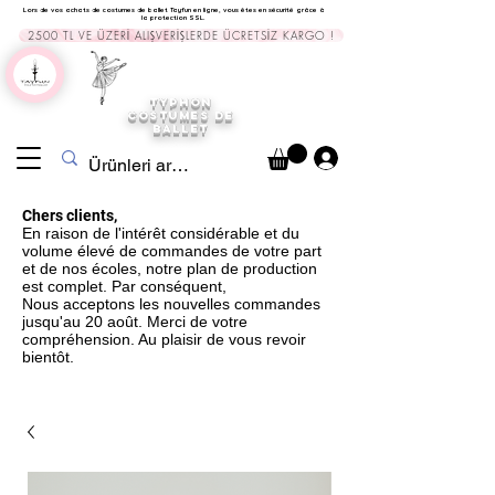
Lors de vos achats de costumes de ballet Tayfun en ligne, vous êtes en sécurité grâce à
la protection SSL.
2500 TL VE ÜZERİ ALIŞVERİŞLERDE ÜCRETSİZ KARGO !
TYPHON
COSTUMES DE
BALLET
Chers clients,
En raison de l'intérêt considérable et du
volume élevé de commandes de votre part
et de nos écoles, notre plan de production
est complet. Par conséquent,
Nous acceptons les nouvelles commandes
jusqu'au 20 août. Merci de votre
compréhension. Au plaisir de vous revoir
bientôt.