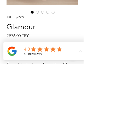
SKU : gld555
Glamour
Prix
2 576,00 TRY
Rupture de stock
Ensemble de danse deux pièces Glamora
T-shirt à manches courtes imprimé à
paillettes dorées
Pantalon à compression aux chevilles,
ensemble de danse deux pièces.