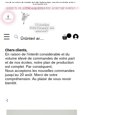
Lors de vos achats de costumes de ballet Tayfun en ligne, vous êtes en sécurité grâce à
la protection SSL.
2500 TL VE ÜZERİ ALIŞVERİŞLERDE ÜCRETSİZ KARGO !
TYPHON
COSTUMES DE
BALLET
Chers clients,
En raison de l'intérêt considérable et du
volume élevé de commandes de votre part
et de nos écoles, notre plan de production
est complet. Par conséquent,
Nous acceptons les nouvelles commandes
jusqu'au 20 août. Merci de votre
compréhension. Au plaisir de vous revoir
bientôt.