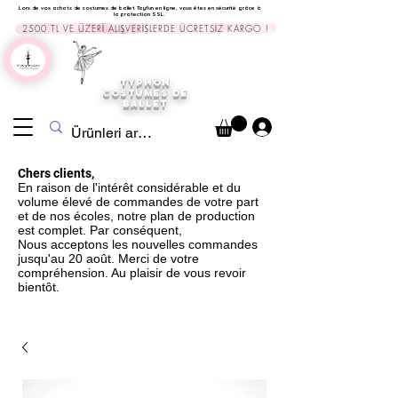
Lors de vos achats de costumes de ballet Tayfun en ligne, vous êtes en sécurité grâce à
la protection SSL.
2500 TL VE ÜZERİ ALIŞVERİŞLERDE ÜCRETSİZ KARGO !
TYPHON
COSTUMES DE
BALLET
Chers clients,
En raison de l'intérêt considérable et du
volume élevé de commandes de votre part
et de nos écoles, notre plan de production
est complet. Par conséquent,
Nous acceptons les nouvelles commandes
jusqu'au 20 août. Merci de votre
compréhension. Au plaisir de vous revoir
bientôt.