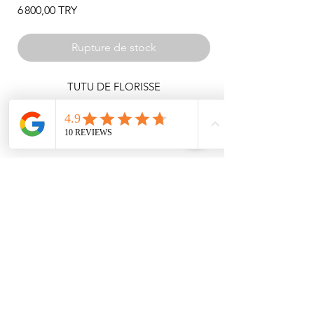
Prix
6 800,00 TRY
Rupture de stock
TUTU DE FLORISSE
Tutu court à manches bouffantes, orné de
rubans et de fleurs.
tissu : velours
Lors de votre commande, vous pouvez
choisir la taille appropriée à partir du
tableau des tailles présenté dans les
images.