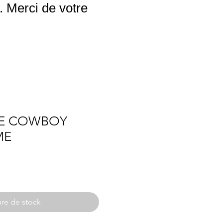
 Merci de votre
E COWBOY
ME
re de stock