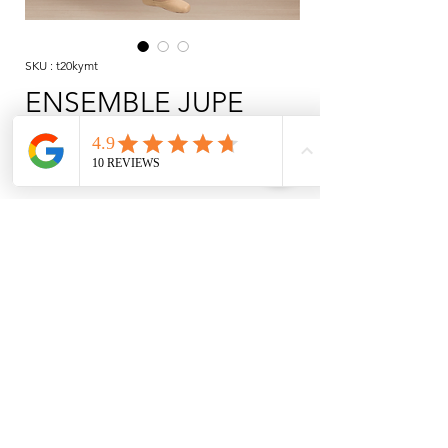
SKU : t20kymt
ENSEMBLE JUPE
BLUESTAKIM
Prix
1 235,00 TRY
Rupture de stock
Maillots de bain dos nu avec détails
transparents, associés à une jupe en
mousseline à taille élastiquée.
INSTITUTIONNEL
ACHATS