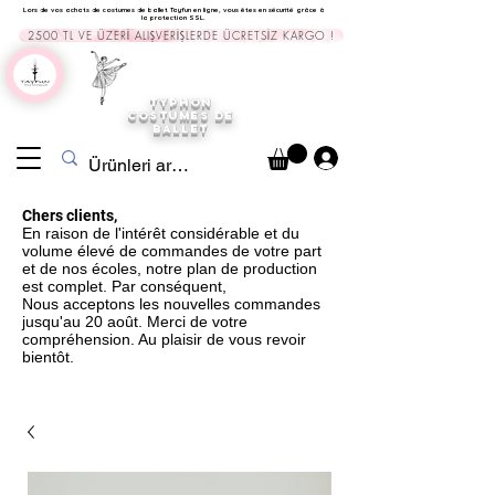
Lors de vos achats de costumes de ballet Tayfun en ligne, vous êtes en sécurité grâce à
la protection SSL.
2500 TL VE ÜZERİ ALIŞVERİŞLERDE ÜCRETSİZ KARGO !
TYPHON
COSTUMES DE
BALLET
Chers clients,
En raison de l'intérêt considérable et du
volume élevé de commandes de votre part
et de nos écoles, notre plan de production
est complet. Par conséquent,
Nous acceptons les nouvelles commandes
jusqu'au 20 août. Merci de votre
compréhension. Au plaisir de vous revoir
bientôt.