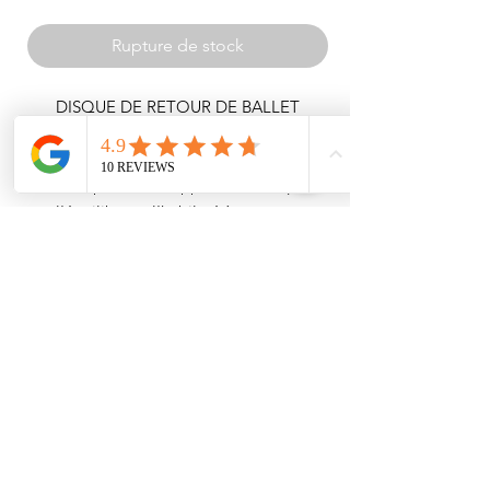
Rupture de stock
DISQUE DE RETOUR DE BALLET
Planche de pirouette portable en EVA,
idéale pour développer la technique,
l'équilibre et l'habileté à tourner -
Résistantes grâce à leurs coussinets en
néoprène, elles offrent un entraînement
unique pour la gymnastique, le patinage
sur glace et le ballet.
INSTITUTIONNEL
ACHATS
À PROPOS DE NOUS
COORDONNÉES