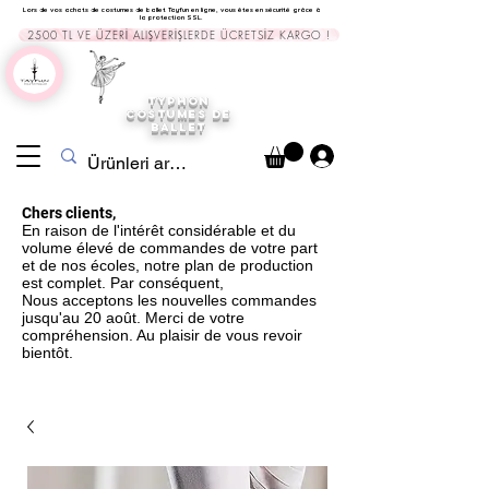
Lors de vos achats de costumes de ballet Tayfun en ligne, vous êtes en sécurité grâce à
la protection SSL.
2500 TL VE ÜZERİ ALIŞVERİŞLERDE ÜCRETSİZ KARGO !
TYPHON
COSTUMES DE
BALLET
Chers clients,
En raison de l'intérêt considérable et du
volume élevé de commandes de votre part
et de nos écoles, notre plan de production
est complet. Par conséquent,
Nous acceptons les nouvelles commandes
jusqu'au 20 août. Merci de votre
compréhension. Au plaisir de vous revoir
bientôt.