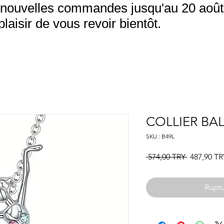
nouvelles commandes jusqu'au 20 août.
aisir de vous revoir bientôt.
COLLIER BAL
SKU : B49L
Prix
 574,00 TRY 
487,90 TR
original
Ruptu