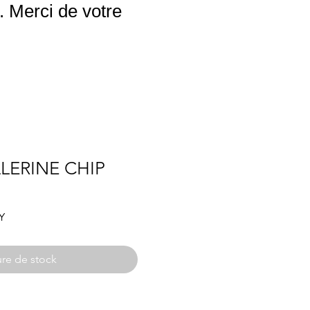
 Merci de votre
LERINE CHIP
Prix
Y
promotionnel
re de stock