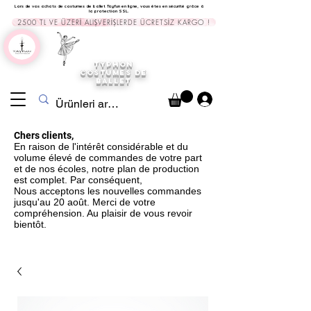
Lors de vos achats de costumes de ballet Tayfun en ligne, vous êtes en sécurité grâce à
la protection SSL.
2500 TL VE ÜZERİ ALIŞVERİŞLERDE ÜCRETSİZ KARGO !
TYPHON
COSTUMES DE
BALLET
Chers clients,
En raison de l'intérêt considérable et du
volume élevé de commandes de votre part
et de nos écoles, notre plan de production
est complet. Par conséquent,
Nous acceptons les nouvelles commandes
jusqu'au 20 août. Merci de votre
compréhension. Au plaisir de vous revoir
bientôt.