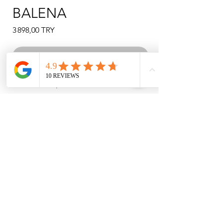
BALENA
Prix
3 898,00 TRY
Rupture de stock
Jupe Balena Balenli
Lors de votre commande, vous pouvez
choisir la taille qui vous convient en
utilisant vos mensurations (taille et tour
de taille) figurant dans notre tableau des
tailles.
INSTITUTIONNEL
ACHATS
À PROPOS DE NOUS
COORDONNÉES