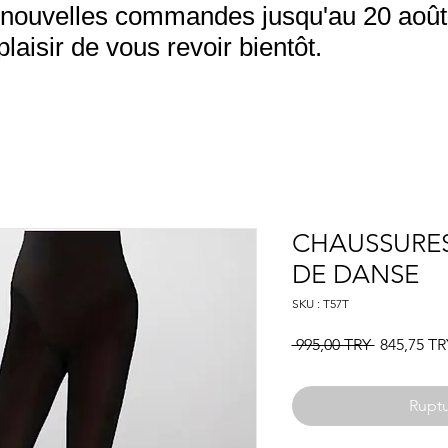
nouvelles commandes jusqu'au 20 août.
aisir de vous revoir bientôt.
CHAUSSURES
DE DANSE
SKU : T57T
Prix
 995,00 TRY 
845,75 TR
original
Ruptu