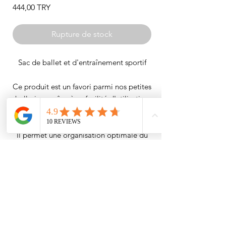
Prix
444,00 TRY
Rupture de stock
Sac de ballet et d'entraînement sportif
Ce produit est un favori parmi nos petites
ballerines grâce à sa facilité d'utilisation
et à sa fermeture à cordon.
Il permet une organisation optimale du
matériel et une utilisation pratique.
(Nous proposons l'impression de logos
personnalisés pour les écoles sur
demande. Nous vendons en gros.
Veuillez nous contacter pour faire
imprimer votre propre design ou logo.)