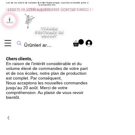
Lors de vos achats de costumes de ballet Tayfun en ligne, vous êtes en sécurité grâce à
la protection SSL.
2500 TL VE ÜZERİ ALIŞVERİŞLERDE ÜCRETSİZ KARGO !
TYPHON
COSTUMES DE
BALLET
Chers clients,
En raison de l'intérêt considérable et du
volume élevé de commandes de votre part
et de nos écoles, notre plan de production
est complet. Par conséquent,
Nous acceptons les nouvelles commandes
jusqu'au 20 août. Merci de votre
compréhension. Au plaisir de vous revoir
bientôt.