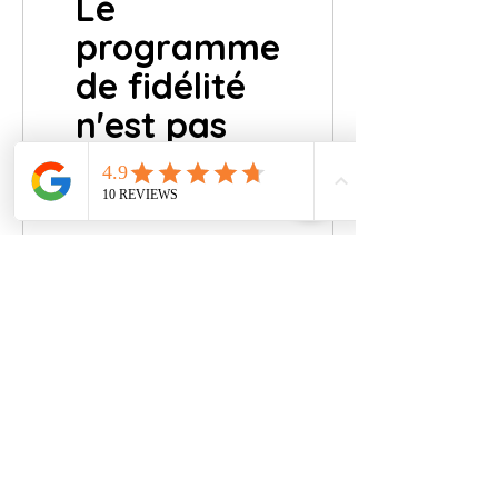
Le
programme
de fidélité
n'est pas
disponible.
INSTITUTIONNEL
ACHATS
À PROPOS DE NOUS
COORDONNÉES
TEXTE D'INFORMATION
LIVRAISON ET RETOURS
NOTRE POLITIQUE DE
COORDONNÉES
CONFIDENTIALITÉ
CONTRAT DE VENTE À DISTANCE
LOI SUR LES DONNÉES
PERSONNELLES