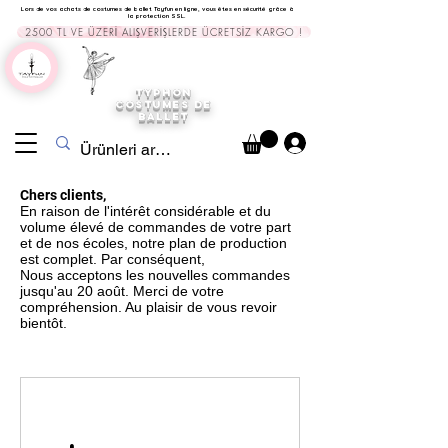
Lors de vos achats de costumes de ballet Tayfun en ligne, vous êtes en sécurité grâce à
la protection SSL.
2500 TL VE ÜZERİ ALIŞVERİŞLERDE ÜCRETSİZ KARGO !
TYPHON
COSTUMES DE
BALLET
Chers clients,
En raison de l'intérêt considérable et du
volume élevé de commandes de votre part
et de nos écoles, notre plan de production
est complet. Par conséquent,
Nous acceptons les nouvelles commandes
jusqu'au 20 août. Merci de votre
compréhension. Au plaisir de vous revoir
bientôt.