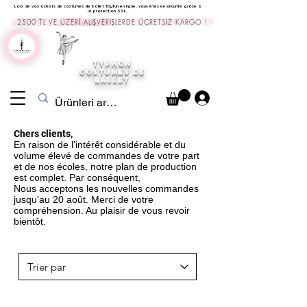
Lors de vos achats de costumes de ballet Tayfun en ligne, vous êtes en sécurité grâce à
la protection SSL.
2500 TL VE ÜZERİ ALIŞVERİŞLERDE ÜCRETSİZ KARGO !
TYPHON
COSTUMES DE
BALLET
Chers clients,
En raison de l'intérêt considérable et du
volume élevé de commandes de votre part
et de nos écoles, notre plan de production
est complet. Par conséquent,
Nous acceptons les nouvelles commandes
jusqu'au 20 août. Merci de votre
compréhension. Au plaisir de vous revoir
bientôt.