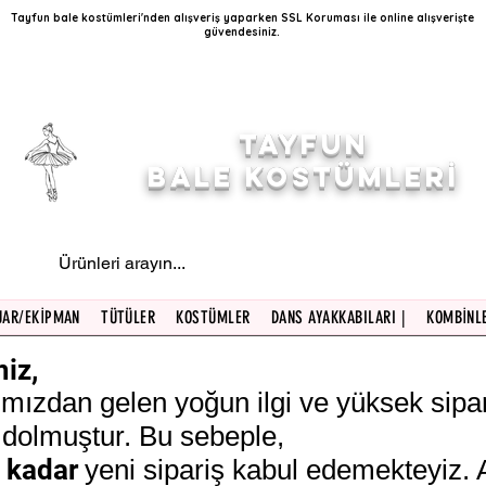
Tayfun bale kostümleri'nden alışveriş yaparken SSL Koruması ile online alışverişte
güvendesiniz.
.500 TL VE ÜZERİ ALIŞVERİŞLERİNİZDE ÜCRETS
Toptan siparişleriniz için lütfen bizimle iletişime ge
TAYFUN
BALE KOSTÜMLERİ
UAR/EKİPMAN
TÜTÜLER
KOSTÜMLER
DANS AYAKKABILARI |
KOMBİNLE
miz,
ımızdan gelen yoğun ilgi ve yüksek sipa
dolmuştur. Bu sebeple,
e kadar
yeni sipariş kabul edemekteyiz. A