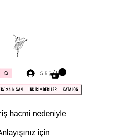
İZ KARGO !
çin
GİRİŞ
R/ 23 NİSAN
İNDİRİMDEKİLER
KATALOG
riş hacmi nedeniyle
nlayışınız için