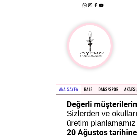
2
ANA SAYFA
BALE
DANS/SPOR
AKSES
Değerli müşterileri
Sizlerden ve okullar
üretim planlamamız 
20 Ağustos tarihin