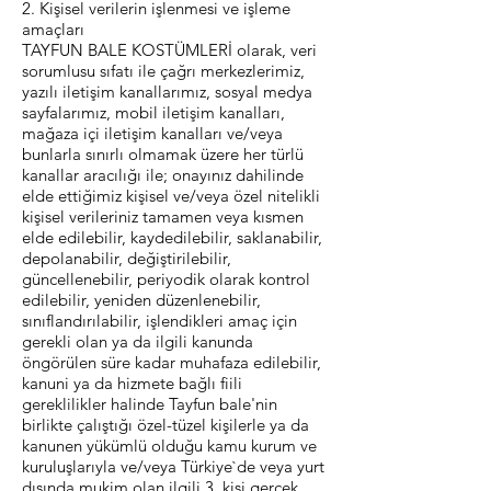
2. Kişisel verilerin işlenmesi ve işleme
amaçları
TAYFUN BALE KOSTÜMLERİ olarak, veri
sorumlusu sıfatı ile çağrı merkezlerimiz,
yazılı iletişim kanallarımız, sosyal medya
sayfalarımız, mobil iletişim kanalları,
mağaza içi iletişim kanalları ve/veya
bunlarla sınırlı olmamak üzere her türlü
kanallar aracılığı ile; onayınız dahilinde
elde ettiğimiz kişisel ve/veya özel nitelikli
kişisel verileriniz tamamen veya kısmen
elde edilebilir, kaydedilebilir, saklanabilir,
depolanabilir, değiştirilebilir,
güncellenebilir, periyodik olarak kontrol
edilebilir, yeniden düzenlenebilir,
sınıflandırılabilir, işlendikleri amaç için
gerekli olan ya da ilgili kanunda
öngörülen süre kadar muhafaza edilebilir,
kanuni ya da hizmete bağlı fiili
gereklilikler halinde Tayfun bale'nin
birlikte çalıştığı özel-tüzel kişilerle ya da
kanunen yükümlü olduğu kamu kurum ve
kuruluşlarıyla ve/veya Türkiye`de veya yurt
dışında mukim olan ilgili 3. kişi gerçek