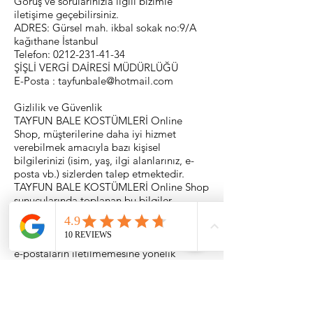
Görüş ve sorularınızla ilgili bizimle
iletişime geçebilirsiniz.
ADRES: Gürsel mah. ikbal sokak no:9/A
kağıthane İstanbul
Telefon:
0212-231-41-34
ŞİŞLİ VERGİ DAİRESİ MÜDÜRLÜĞÜ
E-Posta :
tayfunbale@hotmail.com
Gizlilik ve Güvenlik
TAYFUN BALE KOSTÜMLERİ Online
Shop, müşterilerine daha iyi hizmet
verebilmek amacıyla bazı kişisel
bilgilerinizi (isim, yaş, ilgi alanlarınız, e-
posta vb.) sizlerden talep etmektedir.
TAYFUN BALE KOSTÜMLERİ Online Shop
sunucularında toplanan bu bilgiler,
dönemsel kampanya çalışmaları, müşteri
profillerine yönelik özel promosyon
faaliyetlerinin kurgulanması ve istenmeyen
e-postaların iletilmemesine yönelik
müşteri "sınıflandırma" çalışmalarında
sadece TAYFUN BALE Online Shop
bünyesinde kullanılmaktadır. TAYFUN
BALE Online Shop, üyelik formlarından