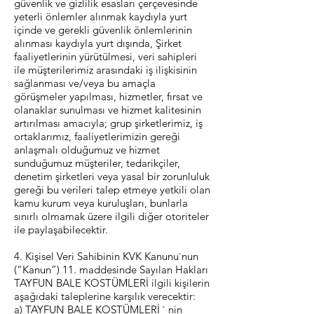
güvenlik ve gizlilik esasları çerçevesinde
yeterli önlemler alınmak kaydıyla yurt
içinde ve gerekli güvenlik önlemlerinin
alınması kaydıyla yurt dışında, Şirket
faaliyetlerinin yürütülmesi, veri sahipleri
ile müşterilerimiz arasındaki iş ilişkisinin
sağlanması ve/veya bu amaçla
görüşmeler yapılması, hizmetler, fırsat ve
olanaklar sunulması ve hizmet kalitesinin
artırılması amacıyla; grup şirketlerimiz, iş
ortaklarımız, faaliyetlerimizin gereği
anlaşmalı olduğumuz ve hizmet
sunduğumuz müşteriler, tedarikçiler,
denetim şirketleri veya yasal bir zorunluluk
gereği bu verileri talep etmeye yetkili olan
kamu kurum veya kuruluşları, bunlarla
sınırlı olmamak üzere ilgili diğer otoriteler
ile paylaşabilecektir.
4. Kişisel Veri Sahibinin KVK Kanunu`nun
(“Kanun”) 11. maddesinde Sayılan Hakları
TAYFUN BALE KOSTÜMLERİ ilgili kişilerin
aşağıdaki taleplerine karşılık verecektir:
a) TAYFUN BALE KOSTÜMLERİ ` nin