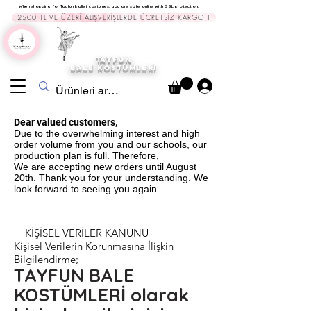
When shopping for Tayfun ballet costumes, you are safe online with SSL protection.
2500 TL VE ÜZERİ ALIŞVERİŞLERDE ÜCRETSİZ KARGO !
TAYFUN
BALE KOST
ÜMLERİ
Dear valued customers,
Due to the overwhelming interest and high
order volume from you and our schools, our
production plan is full. Therefore,
We are accepting new orders until August
20th. Thank you for your understanding. We
look forward to seeing you again...
KİŞİSEL VERİLER KANUNU
Kişisel Verilerin Korunmasına İlişkin
Bilgilendirme;
TAYFUN BALE
KOSTÜMLERİ olarak